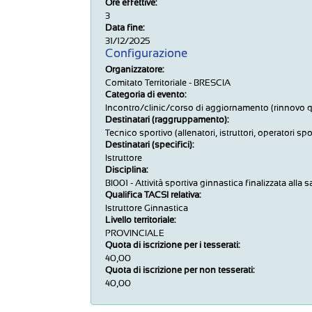
Ore effettive:
3
Data fine:
31/12/2025
Configurazione
Organizzatore:
Comitato Territoriale - BRESCIA
Categoria di evento:
Incontro/clinic/corso di aggiornamento (rinnovo q
Destinatari (raggruppamento):
Tecnico sportivo (allenatori, istruttori, operatori sport
Destinatari (specifici):
Istruttore
Disciplina:
BI001 - Attività sportiva ginnastica finalizzata alla s
Qualifica TACSI relativa:
Istruttore Ginnastica
Livello territoriale:
PROVINCIALE
Quota di iscrizione per i tesserati:
40,00
Quota di iscrizione per non tesserati:
40,00